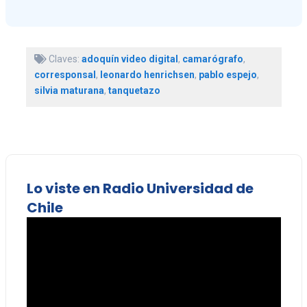
Claves:
adoquín video digital
,
camarógrafo
,
corresponsal
,
leonardo henrichsen
,
pablo espejo
,
silvia maturana
,
tanquetazo
Lo viste en Radio Universidad de
Chile