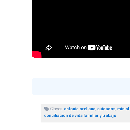
Claves:
antonia orellana
,
cuidados
,
minist
conciliación de vida familiar y trabajo