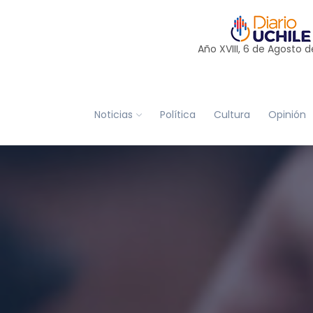
Año XVIII, 6 de
Agosto
d
Noticias
Política
Cultura
Opinión