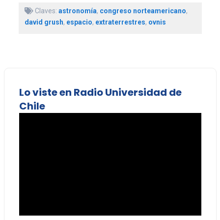
Claves:
astronomía
,
congreso norteamericano
,
david grush
,
espacio
,
extraterrestres
,
ovnis
Lo viste en Radio Universidad de
Chile