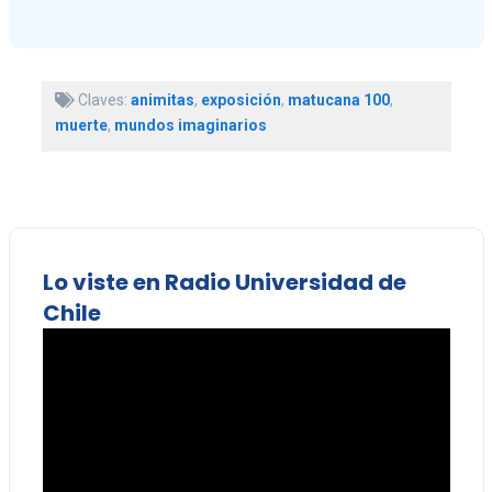
Claves:
animitas
,
exposición
,
matucana 100
,
muerte
,
mundos imaginarios
Lo viste en Radio Universidad de
Chile