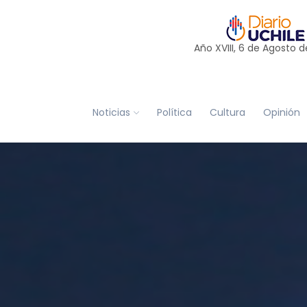
Año XVIII, 6 de
Agosto
d
Noticias
Política
Cultura
Opinión