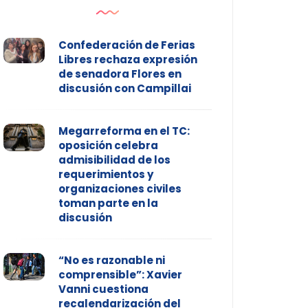
Confederación de Ferias
Libres rechaza expresión
de senadora Flores en
discusión con Campillai
Megarreforma en el TC:
oposición celebra
admisibilidad de los
requerimientos y
organizaciones civiles
toman parte en la
discusión
“No es razonable ni
comprensible”: Xavier
Vanni cuestiona
recalendarización del