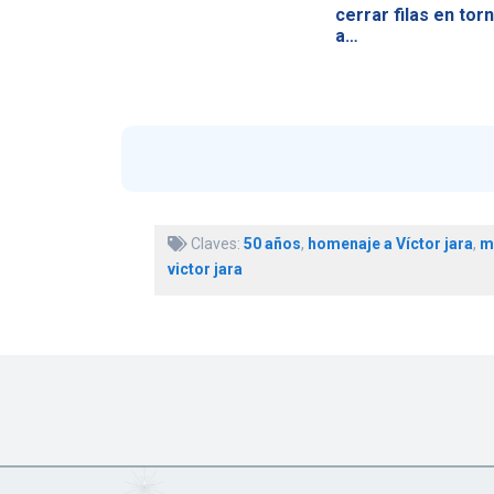
cerrar filas en tor
a…
Claves:
50 años
,
homenaje a Víctor jara
,
mi
victor jara