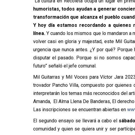
“La cultura en Recoleta ocupa un lugar en prim
humoristas, todos ayudan a generar concien
transformación que alcanza el pueblo cuando
Y hoy día estamos recordando a quienes 
línea.
Y cuando los mismos que lo mandaron a ma
volver casi en gloria y majestad, este Mil Guit
urgencia que nunca antes. ¿Y por qué? Porque
disputar el pasado. Porque si no somos capac
futuro” señaló el jefe comunal.
Mil Guitarras y Mil Voces para Víctor Jara 202
trovador Pancho Villa, compuesto por quienes d
interpretarán los temas más reconocidos del arti
Amanda, El Alma Llena De Banderas, El derecho de
Las inscripciones se encuentran abiertas en
www
El segundo ensayo se llevará a cabo el
sábado
comunidad y quien se quiera unir y ser partícip