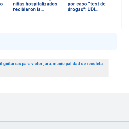
no
niñas hospitalizados
por caso “test de
recibieron la…
drogas”: UDI…
l guitarras para víctor jara
,
municipalidad de recoleta
,