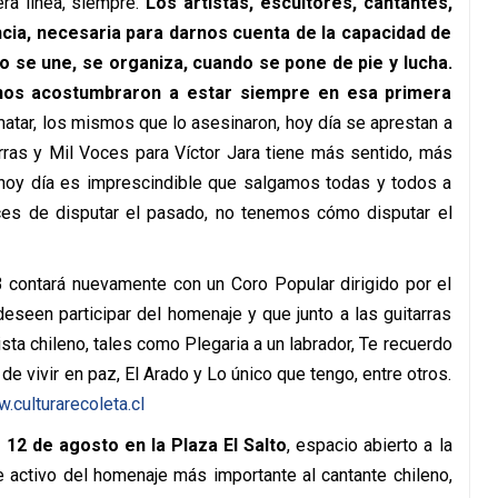
era línea, siempre.
Los artistas, escultores, cantantes,
cia, necesaria para darnos cuenta de la capacidad de
 se une, se organiza, cuando se pone de pie y lucha.
nos acostumbraron a estar siempre en esa primera
tar, los mismos que lo asesinaron, hoy día se aprestan a
arras y Mil Voces para Víctor Jara tiene más sentido, más
 hoy día es imprescindible que salgamos todas y todos a
es de disputar el pasado, no tenemos cómo disputar el
3 contará nuevamente con un Coro Popular dirigido por el
eseen participar del homenaje y que junto a las guitarras
sta chileno, tales como Plegaria a un labrador, Te recuerdo
 vivir en paz, El Arado y Lo único que tengo, entre otros.
.culturarecoleta.cl
 12 de agosto en la Plaza El Salto
, espacio abierto a la
e activo del homenaje más importante al cantante chileno,