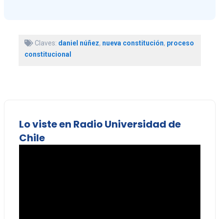
Claves:
daniel núñez
,
nueva constitución
,
proceso
constitucional
Lo viste en Radio Universidad de
Chile