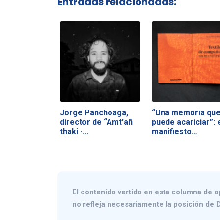
Entradas relacionadas:
Jorge Panchoaga,
“Una memoria que
director de “Amt'añ
puede acariciar”: 
thaki -…
manifiesto…
El contenido vertido en esta columna de o
no refleja necesariamente la posición de D