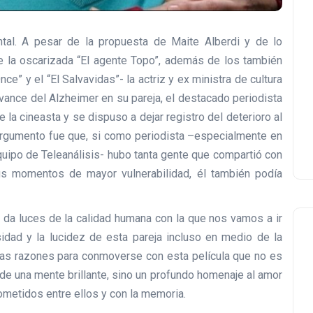
ntal. A pesar de la propuesta de Maite Alberdi y de lo
ye la oscarizada “El agente Topo”, además de los también
e” y el “El Salvavidas”- la actriz y ex ministra de cultura
avance del Alzheimer en su pareja, el destacado periodista
 la cineasta y se dispuso a dejar registro del deterioro al
rgumento fue que, si como periodista –especialmente en
equipo de Teleanálisis- hubo tanta gente que compartió con
sus momentos de mayor vulnerabilidad, él también podía
” da luces de la calidad humana con la que nos vamos a ir
sidad y la lucidez de esta pareja incluso en medio de la
ntas razones para conmoverse con esta película que no es
 de una mente brillante, sino un profundo homenaje al amor
etidos entre ellos y con la memoria.