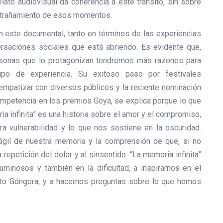
elato audiovisual da coherencia a este tránsito, sin sobre
extrañamiento de esos momentos.
 este documental, tanto en términos de las experiencias
rsaciones sociales que está abriendo. Es evidente que,
rsonas que lo protagonizan tendremos más razones para
po de experiencia. Su exitoso paso por festivales
empatizar con diversos públicos y la reciente nominación
mpetencia en los premios Goya, se explica porque lo que
ia infinita” es una historia sobre el amor y el compromiso,
 vulnerabilidad y lo que nos sostiene en la oscuridad.
rágil de nuestra memoria y la comprensión de que, si no
repetición del dolor y al sinsentido. “La memoria infinita”
minosos y también en la dificultad, a inspirarnos en el
usto Góngora, y a hacernos preguntas sobre lo que hemos