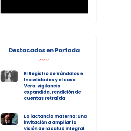
Destacados en Portada
El Registro de Vándalos e
Incivilidades y el caso
Vera: vigilancia
expandida, rendición de
cuentas retraída
La lactancia materna: una
invitación a ampliar la
visión de la salud integral