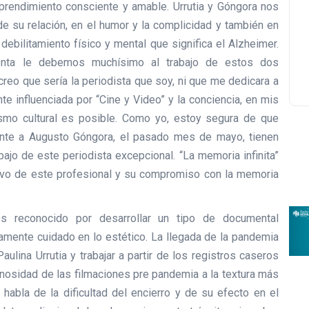
esprendimiento consciente y amable. Urrutia y Góngora nos
 de su relación, en el humor y la complicidad y también en
ebilitamiento físico y mental que significa el Alzheimer.
enta le debemos muchísimo al trabajo de estos dos
creo que sería la periodista que soy, ni que me dedicara a
e influenciada por “Cine y Video” y la conciencia, en mis
smo cultural es posible. Como yo, estoy segura de que
nte a Augusto Góngora, el pasado mes de mayo, tienen
abajo de este periodista excepcional. “La memoria infinita”
tivo de este profesional y su compromiso con la memoria
es reconocido por desarrollar un tipo de documental
mente cuidado en lo estético. La llegada de la pandemia
aulina Urrutia y trabajar a partir de los registros caseros
minosidad de las filmaciones pre pandemia a la textura más
abla de la dificultad del encierro y de su efecto en el