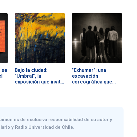
 se
Bajo la ciudad:
"Exhumar": una
el
"Umbral", la
excavación
exposición que invita
coreográfica que
a…
se…
pinión es de exclusiva responsabilidad de su autor y
iario y Radio Universidad de Chile.