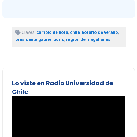
Claves:
cambio de hora
,
chile
,
horario de verano
,
presidente gabriel boric
,
región de magallanes
Lo viste en Radio Universidad de
Chile