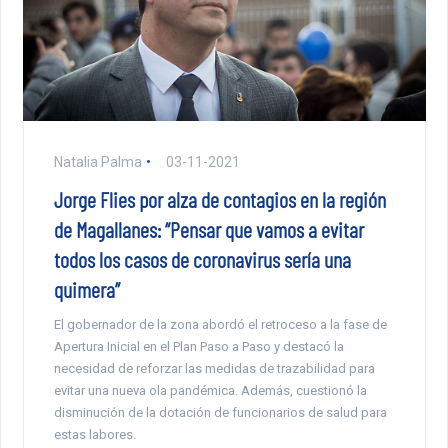
Natalia Palma
03-11-2021
Jorge Flies por alza de contagios en la región
de Magallanes: “Pensar que vamos a evitar
todos los casos de coronavirus sería una
quimera”
El gobernador de la zona abordó el retroceso a la fase de
Apertura Inicial en el Plan Paso a Paso y destacó la
necesidad de reforzar las medidas de trazabilidad para
evitar una nueva ola pandémica. Además, cuestionó la
disminución de la dotación de funcionarios de salud para
estas labores.