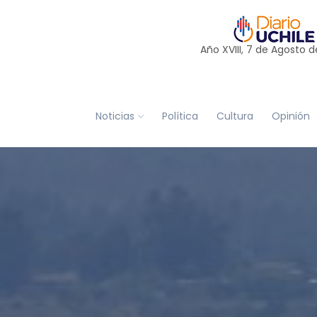
Año XVIII, 7 de
Agosto
d
Noticias
Política
Cultura
Opinión