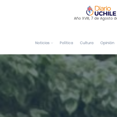
Año XVIII, 7 de
Agosto
d
Noticias
Política
Cultura
Opinión