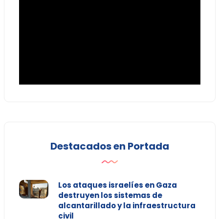
Destacados en Portada
Los ataques israelíes en Gaza
destruyen los sistemas de
alcantarillado y la infraestructura
civil