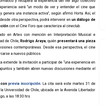
formático y recupera la experiencia del ver algo colectivo
xperiencia será “un modo de ver y entender el cine que
 genera una instancia activa”, según afirmó Horta. Así, el
desde otra perspectiva, podrá intervenir en
un diálogo de
cción
con el Cine Foro que caracteriza al cineclub.
iado en Artes con mención en Interpretación Musical e
dad de Chile,
Rodrigo Araya
, quién
presentará una pieza
esiones contemporáneas. Desde esa perspectiva, el cine
rcarse a nuevos públicos.
a extiende la invitación a participar de “una experiencia en
trapuntos y también abren nuevas discusiones mediante el
, con
previa inscripción
. La cita será este martes 31 de
 la Universidad de Chile, ubicada en la Avenida Libertador
o, a las 18:30 hrs.