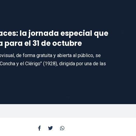
races: la jornada especial que
 para el 31 de octubre
isual, de forma gratuita y abierta al público, se
Concha y el Clérigo” (1928), dirigida por una de las