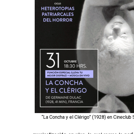
“La Concha y el Clérigo” (1928) en Cineclub 