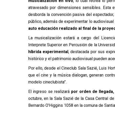
musicalización en vivo
, lo cual recrea lo per
atravesado por dimensiones sensibles. Esta e
desborda la convención pasiva del espectador, y
público, además de experimentar lo audiovisual 
auto educación realizado al final de la proye
La musicalización estará a cargo del Licenc
Interprete Superior en Percusión de la Universi
híbrida experimental
, destacada por sus expr
histórico y el patrimonio audiovisual pueden ace
Por ello, desde el Cineclub Sala Sazié, Luis Hort
que el cine y la música dialogan, generan con
modelo cineclubista”.
El ingreso se realizará
por orden de llegada
octubre, en la Sala Sazié de la Casa Central de
Bernardo O’Higgins 1058 en la comuna de Santiag