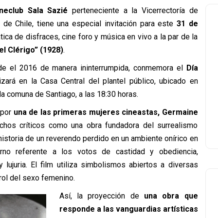
ineclub Sala Sazié
perteneciente a la Vicerrectoría de
de Chile, tiene una especial invitación para este
31 de
ica de disfraces, cine foro y música en vivo a la par de la
el Clérigo” (1928)
.
sde el 2016 de manera ininterrumpida, conmemora el
Día
lizará en la Casa Central del plantel público, ubicado en
a comuna de Santiago, a las 18:30 horas.
a por
una de las primeras mujeres cineastas, Germaine
uchos críticos como una obra fundadora del surrealismo
 historia de un reverendo perdido en un ambiente onírico en
rno referente a los votos de castidad y obediencia,
lujuria. El film utiliza simbolismos abiertos a diversas
 rol del sexo femenino.
Así, la proyección de
una obra que
responde a las vanguardias artísticas