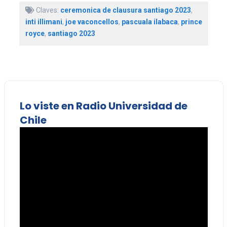
Claves:
ceremonica de clausura santiago 2023
,
inti illimani
,
joe vaconcellos
,
pascuala ilabaca
,
prince
royce
,
santiago 2023
Lo viste en Radio Universidad de
Chile