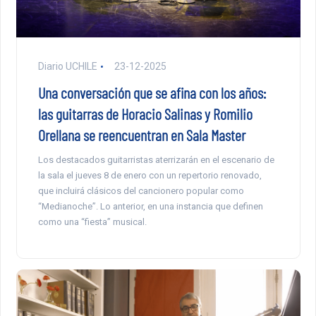
Diario UCHILE
23-12-2025
Una conversación que se afina con los años:
las guitarras de Horacio Salinas y Romilio
Orellana se reencuentran en Sala Master
Los destacados guitarristas aterrizarán en el escenario de
la sala el jueves 8 de enero con un repertorio renovado,
que incluirá clásicos del cancionero popular como
“Medianoche”. Lo anterior, en una instancia que definen
como una “fiesta” musical.