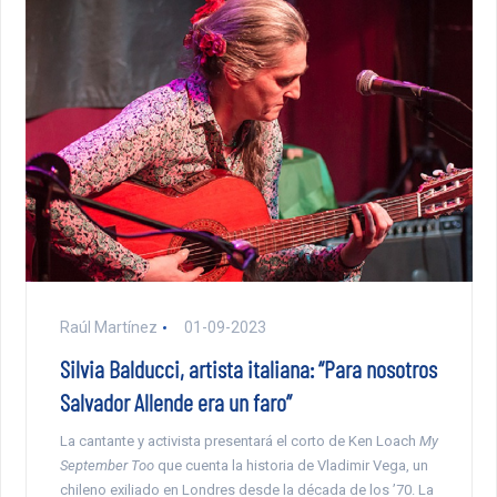
Raúl Martínez
01-09-2023
Silvia Balducci, artista italiana: “Para nosotros
Salvador Allende era un faro”
La cantante y activista presentará el corto de Ken Loach
My
September Too
que cuenta la historia de Vladimir Vega, un
chileno exiliado en Londres desde la década de los ’70. La