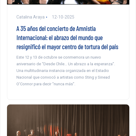
Catalina Araya
12-10-2025
A 35 años del concierto de Amnistía
Internacional: el abrazo del mundo que
resignificó el mayor centro de tortura del país
Este 12 y 13 de octubre se conmemora un nuevo
aniversario de “Desde Chile… Un abrazo a la esperanza”.
Una multitudinaria instancia organizada en el Estadio
Nacional que convocó a artistas como Sting y Sinead
O’Connor para decir “nunca más”.