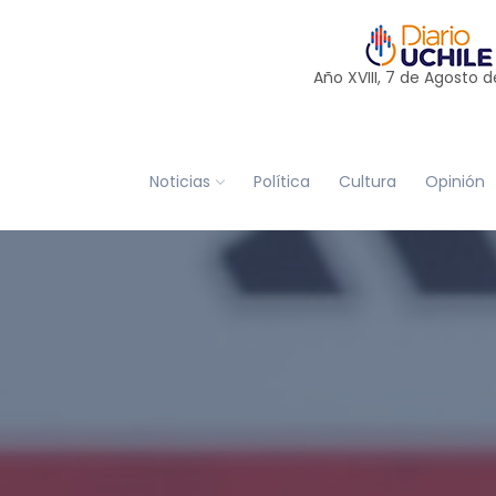
Año XVIII, 7 de
Agosto
d
Noticias
Política
Cultura
Opinión