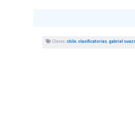
Claves:
chile
,
clasificatorias
,
gabriel suaz