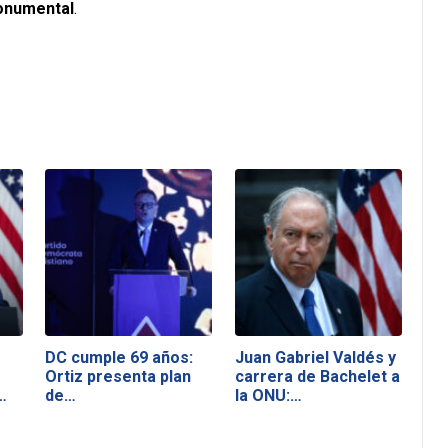
Monumental
.
DC cumple 69 años:
Juan Gabriel Valdés y
Ortiz presenta plan
carrera de Bachelet a
…
de…
la ONU:…