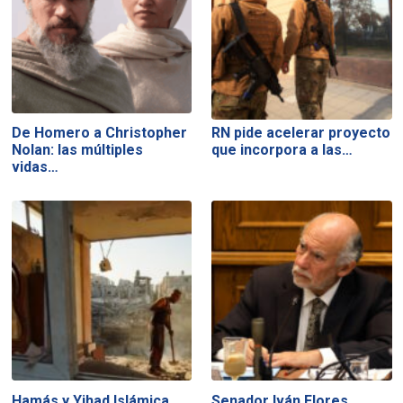
De Homero a Christopher
RN pide acelerar proyecto
Nolan: las múltiples
que incorpora a las…
vidas…
Hamás y Yihad Islámica
Senador Iván Flores