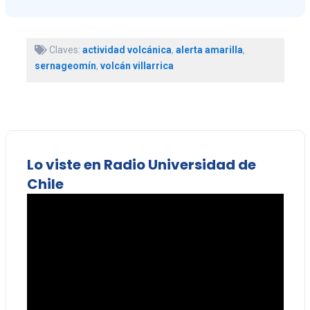
Claves:
actividad volcánica
,
alerta amarilla
,
sernageomín
,
volcán villarrica
Lo viste en Radio Universidad de
Chile