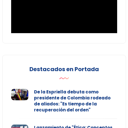
Destacados en Portada
De la Espriella debuta como
presidente de Colombia rodeado
de aliados: "Es tiempo de la
recuperación del orden"
Lanzamiento de "Ética: Conceptos,