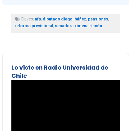
Claves:
afp
,
diputado diego ibáñez
,
pensiones
,
reforma previsional
,
senadora ximena rincón
Lo viste en Radio Universidad de
Chile