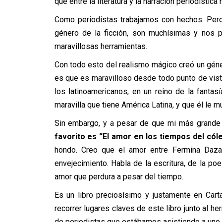
que entre la literatura y la narración periodística
Como periodistas trabajamos con hechos. Pero
género de la ficción, son muchísimas y nos p
maravillosas herramientas.
Con todo esto del realismo mágico creó un género
es que es maravilloso desde todo punto de vista
los latinoamericanos, en un reino de la fantas
maravilla que tiene América Latina, y que él le m
Sin embargo, y a pesar de que mi más grande
favorito es “El amor en los tiempos del cól
hondo. Creo que el amor entre Fermina Daza
envejecimiento. Habla de la escritura, de la poe
amor que perdura a pesar del tiempo.
Es un libro preciosísimo y justamente en Carta
recorrer lugares claves de este libro junto al h
de periodistas que estábamos asistiendo a uno 