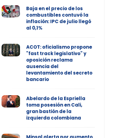
Baja en el precio de los
combustibles contuvó la
inflación: IPC de julio llegó
al 0,1%
ACOT: oficialismo propone
"fast track legislativo" y
oposición reclama
ausencia del
levantamiento del secreto
bancario
Abelardo de la Espriella
toma posesión en Cali,
gran bastión de la
izquierda colombiana
Minsal alerta por aumento