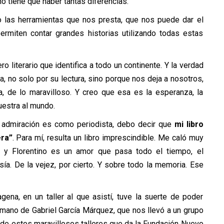
 no tiene que haber tantas diferencias.
 las herramientas que nos presta, que nos puede dar el
ermiten contar grandes historias utilizando todas estas
 literario que identifica a todo un continente. Y la verdad
, no solo por su lectura, sino porque nos deja a nosotros,
ía, de lo maravilloso. Y creo que esa es la esperanza, la
uestra al mundo.
 admiración es como periodista, debo decir que
mi libro
era”
. Para mí, resulta un libro imprescindible. Me caló muy
 y Florentino es un amor que pasa todo el tiempo, el
sía. De la vejez, por cierto. Y sobre todo la memoria. Ese
gena, en un taller al que asistí, tuve la suerte de poder
ermano de Gabriel García Márquez, que nos llevó a un grupo
de estos maravillosos talleres que da la Fundación Nuevo