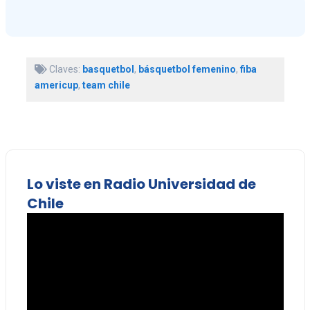
Claves:
basquetbol
,
básquetbol femenino
,
fiba
americup
,
team chile
Lo viste en Radio Universidad de
Chile