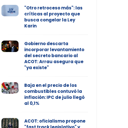
"Otro retroceso más": las
críticas al proyecto que
busca congelar la Ley
Karin
Gobierno descarta
incorporar levantamiento
del secreto bancario al
ACOT: Arrau asegura que
"ya existe"
Baja en el precio de los
combustibles contuvó la
inflación: IPC de julio llegó
al 0,1%
ACOT: oficialismo propone
"fast track legislativo" y