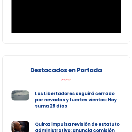
Destacados en Portada
Los Libertadores seguirá cerrado
por nevadas y fuertes vientos: Hoy
suma 28 días
Quiroz impulsa revisión de estatuto
administrativo: anuncia comisión