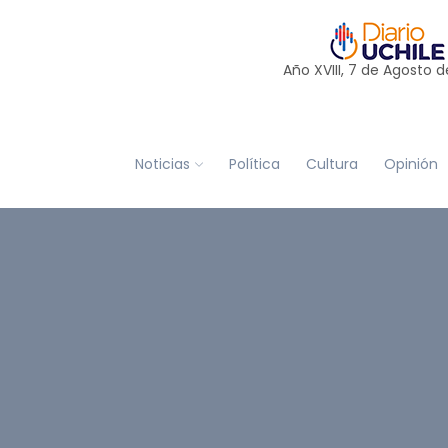
Año XVIII, 7 de
Agosto
d
Noticias
Política
Cultura
Opinión