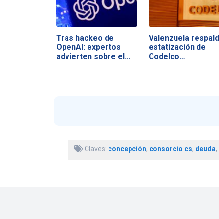
Tras hackeo de
Valenzuela respal
OpenAI: expertos
estatización de
advierten sobre el…
Codelco…
Claves:
concepción
,
consorcio cs
,
deuda
,