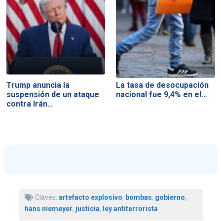
Trump anuncia la
La tasa de desocupación
suspensión de un ataque
nacional fue 9,4% en el…
contra Irán…
Claves:
artefacto explosivo
,
bombas
,
gobierno
,
hans niemeyer
,
justicia
,
ley antiterrorista