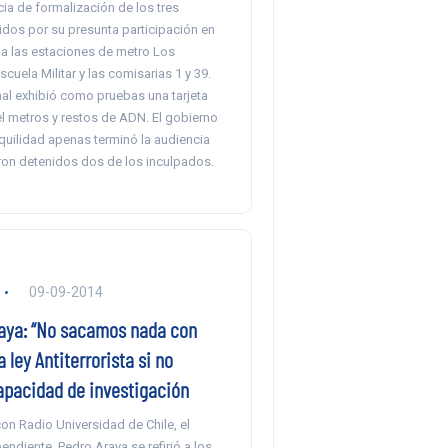
cia de formalización de los tres
idos por su presunta participación en
 a las estaciones de metro Los
cuela Militar y las comisarias 1 y 39.
onal exhibió como pruebas una tarjeta
el metros y restos de ADN. El gobierno
nquilidad apenas terminó la audiencia
on detenidos dos de los inculpados.
09-09-2014
aya: “No sacamos nada con
a ley Antiterrorista si no
pacidad de investigación
con Radio Universidad de Chile, el
ndiente, Pedro Araya se refirió a los