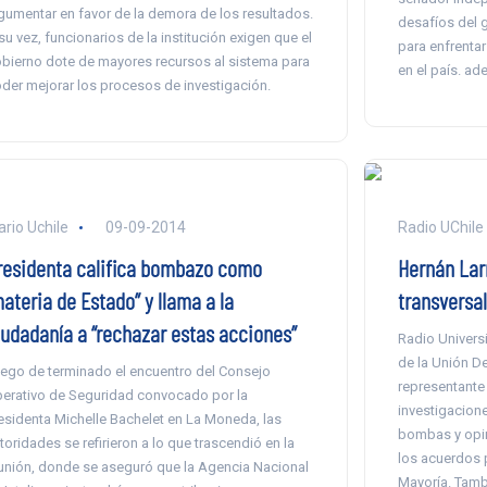
gumentar en favor de la demora de los resultados.
desafíos del g
su vez, funcionarios de la institución exigen que el
para enfrenta
bierno dote de mayores recursos al sistema para
en el país. a
der mejorar los procesos de investigación.
ario Uchile
09-09-2014
Radio UChile
residenta califica bombazo como
Hernán Lar
ateria de Estado” y llama a la
transversal
iudadanía a “rechazar estas acciones”
Radio Univers
de la Unión D
ego de terminado el encuentro del Consejo
representante 
erativo de Seguridad convocado por la
investigacione
esidenta Michelle Bachelet en La Moneda, las
bombas y opin
toridades se refirieron a lo que trascendió en la
los acuerdos 
unión, donde se aseguró que la Agencia Nacional
Mayoría. Tamb