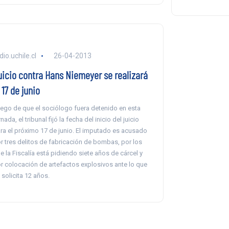
dio.uchile.cl
26-04-2013
uicio contra Hans Niemeyer se realizará
 17 de junio
ego de que el sociólogo fuera detenido en esta
rnada, el tribunal fijó la fecha del inicio del juicio
ra el próximo 17 de junio. El imputado es acusado
r tres delitos de fabricación de bombas, por los
e la Fiscalía está pidiendo siete años de cárcel y
r colocación de artefactos explosivos ante lo que
 solicita 12 años.