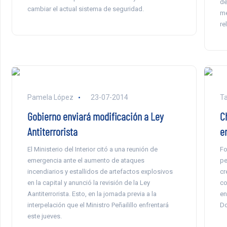
de
cambiar el actual sistema de seguridad.
me
re
Pamela López
23-07-2014
Ta
Gobierno enviará modificación a Ley
C
Antiterrorista
e
El Ministerio del Interior citó a una reunión de
Fo
emergencia ante el aumento de ataques
pe
incendiarios y estallidos de artefactos explosivos
cr
en la capital y anunció la revisión de la Ley
co
Aantiterrorista. Esto, en la jornada previa a la
en
interpelación que el Ministro Peñailillo enfrentará
Do
este jueves.