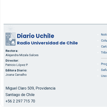
Diario Uchile
Noti
Col
Radio Universidad de Chile
Cart
Rectora:
Trib
Alejandra Mizala Salces
Director:
Prog
Patricio López P.
Seña
Editora Diario:
Joana Carvalho
Uso
Miguel Claro 509, Providencia
Santiago de Chile
+56 2 297 715 70