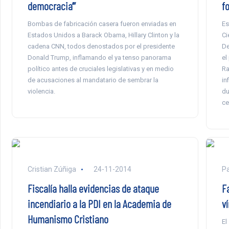
democracia’”
f
Bombas de fabricación casera fueron enviadas en
Es
Estados Unidos a Barack Obama, Hillary Clinton y la
Ci
cadena CNN, todos denostados por el presidente
De
Donald Trump, inflamando el ya tenso panorama
el
político antes de cruciales legislativas y en medio
Ra
de acusaciones al mandatario de sembrar la
in
violencia.
du
ce
Cristian Zúñiga
24-11-2014
Pa
Fiscalía halla evidencias de ataque
F
incendiario a la PDI en la Academia de
ví
Humanismo Cristiano
El