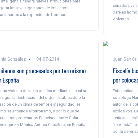
 Inteligencia, tendrá nuevas atribuciones para
senadora van R
jorar las investigaciones de los casos
parejas homos
lacionados a la explosión de bombas.
violentas”.
nia González
04-07-2014
Juan San Cri
hilenos son procesados por terrorismo
Fiscalía bu
n España
por coloca
rma violenta de lucha política mediante la cual se
Esta mañana se
rsigue la destrucción del orden establecido o la
sociólogo Han
eación de un clima de temor e inseguridad, es
autor de la co
mo se entiende el terrorismo, y por lo que se
explosivos. L
cuentran procesados Francisco Javier Solar
justiciar la c
mínguez y Mónica Andrea Caballero, en España.
“terrorista”, 
por la defensa