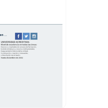
n ...