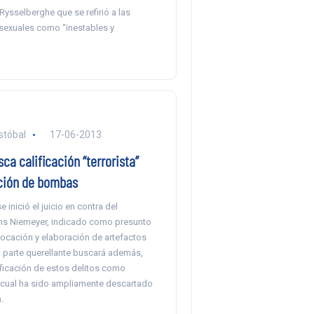
ysselberghe que se refirió a las
exuales como “inestables y
stóbal
17-06-2013
sca calificación “terrorista”
ción de bombas
 inició el juicio en contra del
s Niemeyer, indicado como presunto
locación y elaboración de artefactos
a parte querellante buscará además,
alificación de estos delitos como
lo cual ha sido ampliamente descartado
.