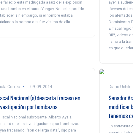
e falleció esta madrugada a raíz de la explosión
ayer la audien
 una bomba en el barrio Yungay. No se ha podido
jóvenes deten
tablecer, sin embargo, si el hombre estaba
los atentados
stalando la bomba o si fue víctima de ella.
Dominicos y Es
El fiscal regi
BIP!, videos d
llamó a la tra
en que quedar
ula Correa
09-09-2014
Diario Uchile
iscal Nacional (s) descarta fracaso en
Senador Ar
nvestigación por bombazos
modificar l
tenemos ca
 Fiscal Nacional subrogante, Alberto Ayala,
scartó que las investigaciones por bombazos
En entrevista 
yan fracasado: “son de larga data”, dijo para
senador indepe