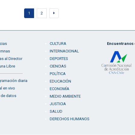
1
2
cias
CULTURA
Encuentranos e
umnas
INTERNACIONAL
as al Director
DEPORTES
una Libre
CIENCIAS
POLÍTICA
ramación diaria
EDUCACIÓN
l en vivo
ECONOMÍA
 de datos
MEDIO AMBIENTE
JUSTICIA
SALUD
DERECHOS HUMANOS