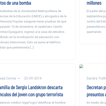
otos de una bomba
millones
tudiantes de la Universidad Metropolitana de
El padre del j
encias de la Educación (UMCE) y abogados de la
septiembre pas
fensoría Popular aseguran tener pruebas de que
contra del Est
 pasado 10 de diciembre, el carabinero Camilo
paramédicos n
mírez Eyzaguirre, ingresó a la casa de estudios
quemando.
filtrado en la movilización de educación con
dosas intenciones. Esto se suma al teléfono
lular que pertenecería […]
ula Correa
25-09-2014
Sandra Trafil
amilia de Sergio Landskron descarta
Decretan p
nculos del joven con grupo terrorista
presuntos 
 servicio médico legal logró identificar al hombre
En medio de un