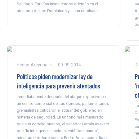
Santiago. Estarían involucrados además en el
ar
atentado de Los Domínicos y a una comisaría.
A 
go
po
Héctor Areyuna
09-09-2014
Di
Políticos piden modernizar ley de
P
inteligencia para prevenir atentados
“m
c
Inmediatamente después del ataque explosivo en
un centro comercial de Las Condes, parlamentarios
Lu
gremialistas criticaron el actuar del gobierno en
Op
materia de seguridad. En un tono más mesurado
Pr
que sus correligionarios, el senador Larraín aseveró
au
que “la inteligencia nacional está fracasando”,
re
mientras el independiente Pedro Araya coincidió en