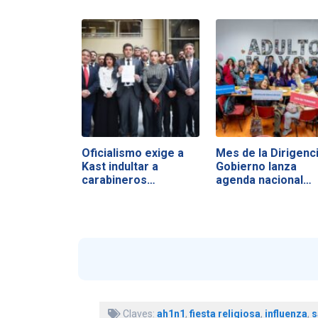
Oficialismo exige a
Mes de la Dirigenci
Kast indultar a
Gobierno lanza
carabineros…
agenda nacional…
Claves:
ah1n1
,
fiesta religiosa
,
influenza
,
s