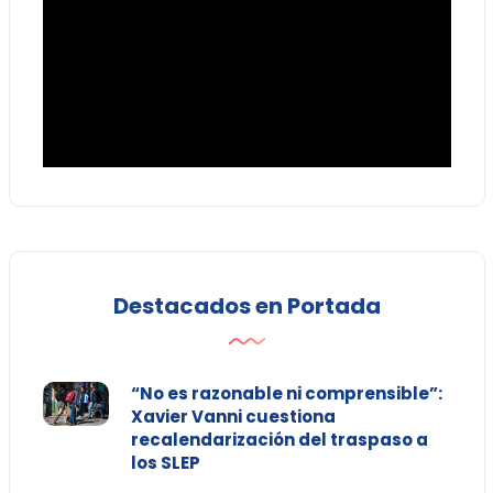
Destacados en Portada
“No es razonable ni comprensible”:
Xavier Vanni cuestiona
recalendarización del traspaso a
los SLEP