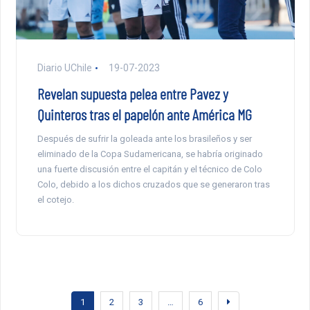
Diario UChile
19-07-2023
Revelan supuesta pelea entre Pavez y
Quinteros tras el papelón ante América MG
Después de sufrir la goleada ante los brasileños y ser
eliminado de la Copa Sudamericana, se habría originado
una fuerte discusión entre el capitán y el técnico de Colo
Colo, debido a los dichos cruzados que se generaron tras
el cotejo.
1
2
3
…
6