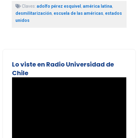
Claves:
adolfo pérez esquivel
,
américa latina
,
desmilitarización
,
escuela de las américas
,
estados
unidos
Lo viste en Radio Universidad de
Chile