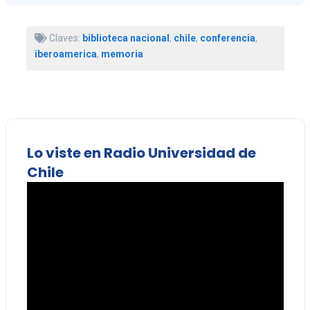
Claves:
biblioteca nacional
,
chile
,
conferencia
,
iberoamerica
,
memoria
Lo viste en Radio Universidad de
Chile