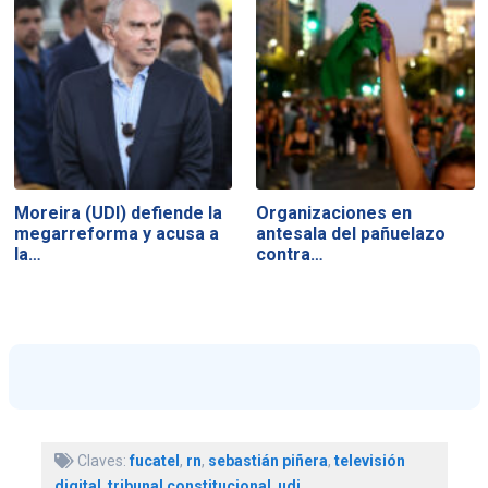
Moreira (UDI) defiende la
Organizaciones en
megarreforma y acusa a
antesala del pañuelazo
la…
contra…
Claves:
fucatel
,
rn
,
sebastián piñera
,
televisión
digital
,
tribunal constitucional
,
udi