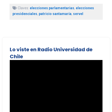
Claves:
elecciones parlamentarias
,
elecciones
presidenciales
,
patricio santamaría
,
servel
Lo viste en Radio Universidad de
Chile