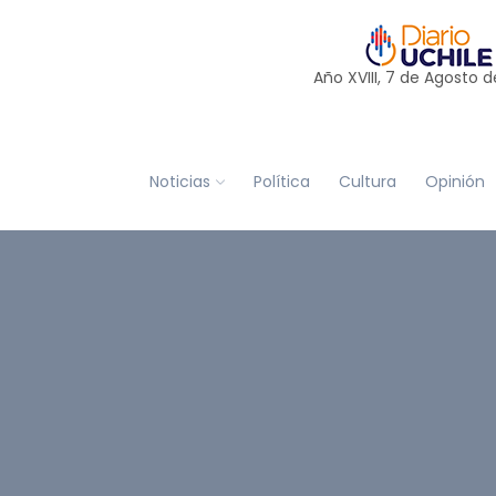
Año XVIII, 7 de
Agosto
d
Noticias
Política
Cultura
Opinión