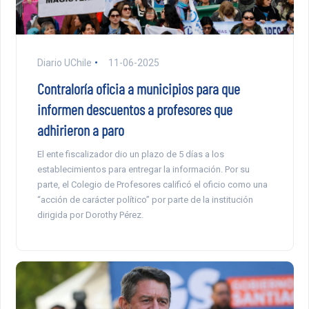
Diario UChile
11-06-2025
Contraloría oficia a municipios para que
informen descuentos a profesores que
adhirieron a paro
El ente fiscalizador dio un plazo de 5 días a los
establecimientos para entregar la información. Por su
parte, el Colegio de Profesores calificó el oficio como una
“acción de carácter político” por parte de la institución
dirigida por Dorothy Pérez.