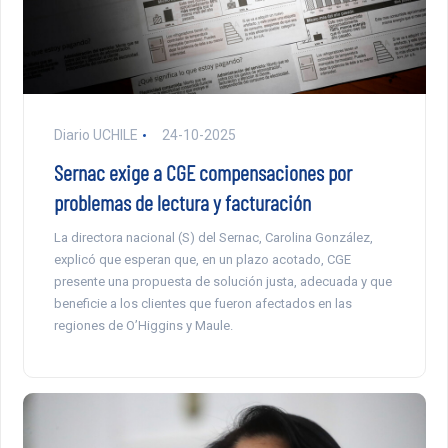
Diario UCHILE
24-10-2025
Sernac exige a CGE compensaciones por
problemas de lectura y facturación
La directora nacional (S) del Sernac, Carolina González,
explicó que esperan que, en un plazo acotado, CGE
presente una propuesta de solución justa, adecuada y que
beneficie a los clientes que fueron afectados en las
regiones de O’Higgins y Maule.