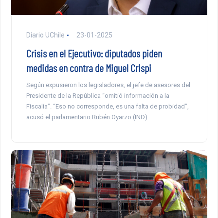
Diario UChile
23-01-2025
Crisis en el Ejecutivo: diputados piden
medidas en contra de Miguel Crispi
Según expusieron los legisladores, el jefe de asesores del
Presidente de la República “omitió información a la
Fiscalía”. “Eso no corresponde, es una falta de probidad”,
acusó el parlamentario Rubén Oyarzo (IND).