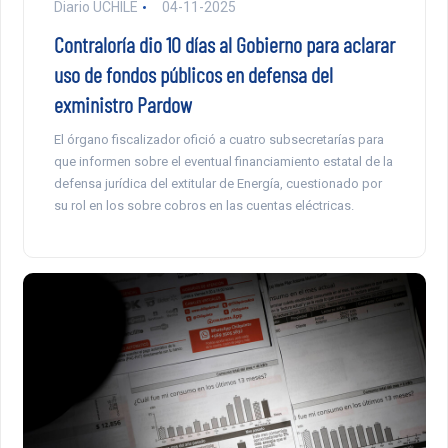
Diario UCHILE
04-11-2025
Contraloría dio 10 días al Gobierno para aclarar
uso de fondos públicos en defensa del
exministro Pardow
El órgano fiscalizador ofició a cuatro subsecretarías para
que informen sobre el eventual financiamiento estatal de la
defensa jurídica del extitular de Energía, cuestionado por
su rol en los sobre cobros en las cuentas eléctricas.