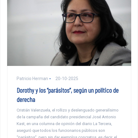
Patricio Herman
20-10-2025
Dorothy y los “parásitos”, según un político de
derecha
Cristián Valenzuela, el rollizo y deslenguado generalísimo
de la campaña del candidato presidencial José Antonio
Kast, en una columna de opinión del diario La Tercera,
aseguró que todos los funcionarios públicos son
“parásitos”, pero sin dar ejemplos concretos, es decir, el