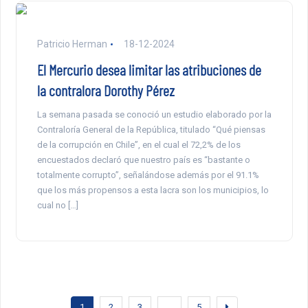
Patricio Herman
18-12-2024
El Mercurio desea limitar las atribuciones de
la contralora Dorothy Pérez
La semana pasada se conoció un estudio elaborado por la
Contraloría General de la República, titulado “Qué piensas
de la corrupción en Chile”, en el cual el 72,2% de los
encuestados declaró que nuestro país es “bastante o
totalmente corrupto”, señalándose además por el 91.1%
que los más propensos a esta lacra son los municipios, lo
cual no […]
1
2
3
…
5