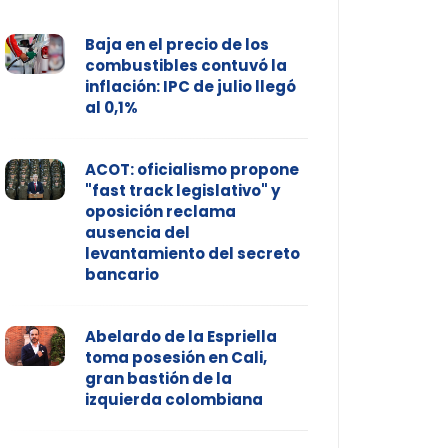
Baja en el precio de los
combustibles contuvó la
inflación: IPC de julio llegó
al 0,1%
ACOT: oficialismo propone
"fast track legislativo" y
oposición reclama
ausencia del
levantamiento del secreto
bancario
Abelardo de la Espriella
toma posesión en Cali,
gran bastión de la
izquierda colombiana