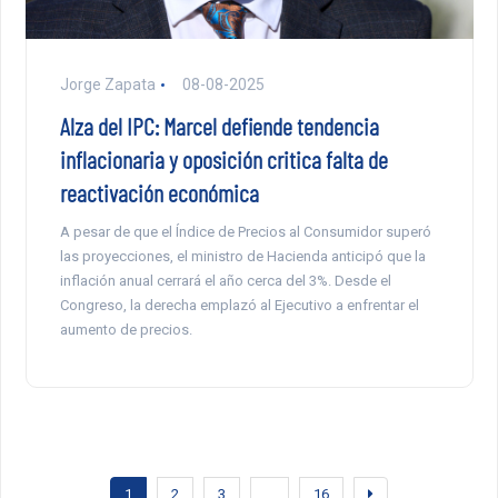
Jorge Zapata
08-08-2025
Alza del IPC: Marcel defiende tendencia
inflacionaria y oposición critica falta de
reactivación económica
A pesar de que el Índice de Precios al Consumidor superó
las proyecciones, el ministro de Hacienda anticipó que la
inflación anual cerrará el año cerca del 3%. Desde el
Congreso, la derecha emplazó al Ejecutivo a enfrentar el
aumento de precios.
1
2
3
…
16