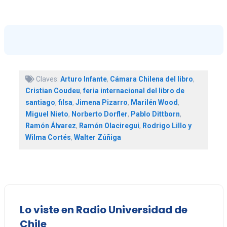
Claves:
Arturo Infante
,
Cámara Chilena del libro
,
Cristian Coudeu
,
feria internacional del libro de
santiago
,
filsa
,
Jimena Pizarro
,
Marilén Wood
,
Miguel Nieto
,
Norberto Dorfler
,
Pablo Dittborn
,
Ramón Álvarez
,
Ramón Olaciregui
,
Rodrigo Lillo y
Wilma Cortés
,
Walter Zúñiga
Lo viste en Radio Universidad de
Chile