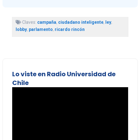
Claves:
campaña
,
ciudadano inteligente
,
ley
,
lobby
,
parlamento
,
ricardo rincón
Lo viste en Radio Universidad de
Chile