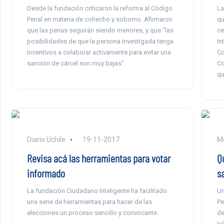
Desde la fundación criticaron la reforma al Código
La
Penal en materia de cohecho y soborno. Afirmaron
qu
que las penas seguirán siendo menores, y que “las
ce
posibilidades de que la persona investigada tenga
In
incentivos a colaborar activamente para evitar una
Co
sanción de cárcel son muy bajas”.
Co
qu
Diario Uchile
19-11-2017
Mo
Revisa acá las herramientas para votar
Q
informado
s
La fundación Ciudadano Inteligente ha facilitado
Un
una serie de herramientas para hacer de las
Pe
elecciones un proceso sencillo y convocante.
de
Iv