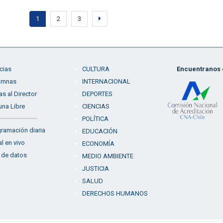
1
2
3
cias
CULTURA
Encuentranos e
umnas
INTERNACIONAL
as al Director
DEPORTES
una Libre
CIENCIAS
POLÍTICA
ramación diaria
EDUCACIÓN
l en vivo
ECONOMÍA
 de datos
MEDIO AMBIENTE
JUSTICIA
SALUD
DERECHOS HUMANOS