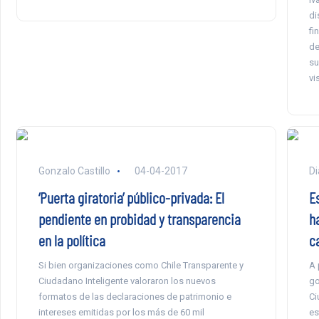
di
fi
de
su
vi
Gonzalo Castillo
04-04-2017
Di
‘Puerta giratoria’ público-privada: El
E
pendiente en probidad y transparencia
h
en la política
c
Si bien organizaciones como Chile Transparente y
A 
Ciudadano Inteligente valoraron los nuevos
go
formatos de las declaraciones de patrimonio e
Ci
intereses emitidas por los más de 60 mil
es