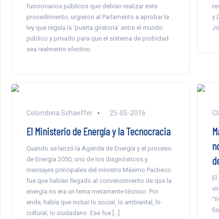
funcionarios públicos que debían realizar este
re
procedimiento, urgieron al Parlamento a aprobar la
y 
ley que regula la ‘puerta giratoria’ entre el mundo
Jó
público y privado para que el sistema de probidad
sea realmente efectivo.
Colombina Schaeffer
25-05-2016
Cl
El Ministerio de Energía y la Tecnocracia
M
no
Cuando se lanzó la Agenda de Energía y el proceso
d
de Energía 2050, uno de los diagnósticos y
mensajes principales del ministro Máximo Pacheco
El
fue que habían llegado al convencimiento de que la
ví
energía no era un tema meramente técnico. Por
“f
ende, había que incluir lo social, lo ambiental, lo
fi
cultural, lo ciudadano. Ese fue […]