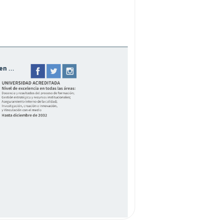
n ...