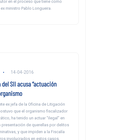
cutor en el proceso que tiene como
 ex ministro Pablo Longueira.
14-04-2016
 del SII acusa “actuación
 organismo
te ex jefa de la Oficina de Litigación
 sostuvo que el organismo fiscalizador
tico, ha tenido un actuar “ilegal” en
a presentación de querellas por delitos
minativas, y que impiden a la Fiscalía
tros involucrados en estos casos.