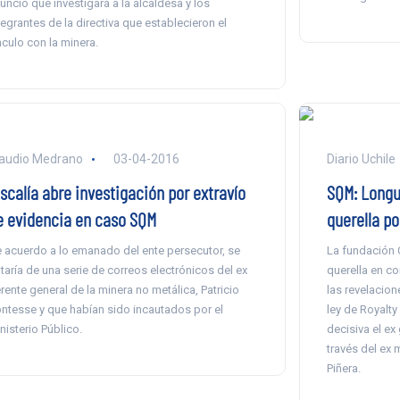
unció que investigará a la alcaldesa y los
tegrantes de la directiva que establecieron el
nculo con la minera.
audio Medrano
03-04-2016
Diario Uchile
scalía abre investigación por extravío
SQM: Longu
e evidencia en caso SQM
querella p
 acuerdo a lo emanado del ente persecutor, se
La fundación 
ataría de una serie de correos electrónicos del ex
querella en co
rente general de la minera no metálica, Patricio
las revelacion
ntesse y que habían sido incautados por el
ley de Royalty
nisterio Público.
decisiva el ex
través del ex
Piñera.