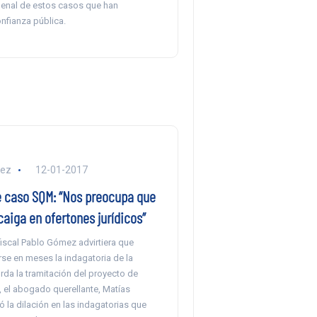
enal de estos casos que han
nfianza pública.
lez
12-01-2017
e caso SQM: “Nos preocupa que
 caiga en ofertones jurídicos”
iscal Pablo Gómez advirtiera que
se en meses la indagatoria de la
rda la tramitación del proyecto de
, el abogado querellante, Matías
có la dilación en las indagatorias que