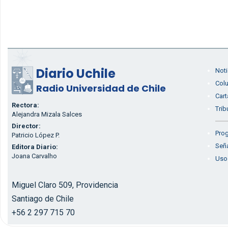
Diario Uchile
Noti
Col
Radio Universidad de Chile
Cart
Rectora:
Trib
Alejandra Mizala Salces
Director:
Prog
Patricio López P.
Seña
Editora Diario:
Joana Carvalho
Uso
Miguel Claro 509, Providencia
Santiago de Chile
+56 2 297 715 70