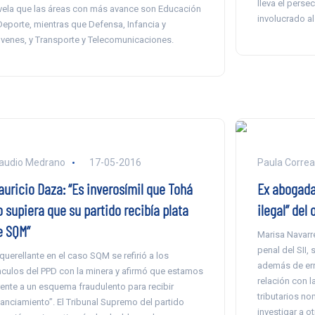
lleva el perse
vela que las áreas con más avance son Educación
involucrado al
Deporte, mientras que Defensa, Infancia y
venes, y Transporte y Telecomunicaciones.
audio Medrano
17-05-2016
Paula Correa
auricio Daza: “Es inverosímil que Tohá
Ex abogada
 supiera que su partido recibía plata
ilegal” del
e SQM”
Marisa Navarre
penal del SII,
 querellante en el caso SQM se refirió a los
además de errá
nculos del PPD con la minera y afirmó que estamos
relación con l
rente a un esquema fraudulento para recibir
tributarios no
nanciamiento”. El Tribunal Supremo del partido
investigar a o