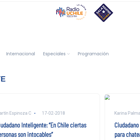
Internacional
Especiales
Programación
TE
rtín Espinoza C
17-02-2018
Karina Palm
udadano Inteligente: “En Chile ciertas
Ciudadano 
ersonas son intocables”
para chate