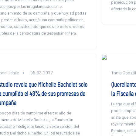
persecución p
sculpas por las irregularidades en el
afectado la co
nanciamiento de su campaña, y que hoy, ad portas
 perder el fuero, acusó una campaña política en
 contra, considerando que es uno de los rostros
sibles de la candidatura de Sebastián Piñera.
ario Uchile
06-03-2017
Tania Gonzá
studio revela que Michelle Bachelet solo
Querellant
a cumplido el 48% de sus promesas de
la Fiscalía
ampaña
Luego que el f
podría ampliar
pocos días de cumplirse el tercer año de
arista que abo
bierno de Michelle Bachelet, la Fundación
royalty minero
udadano Inteligente lanzó la sexta versión del
Ramírez, criti
tudio Del dicho al hecho. En los resultados se