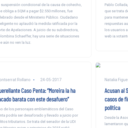
 suspensión condicional de la causa de cohecho,
Pablo Collada,
e obliga a SQM a pagar $2.550 millones, fue
que se trata 
lebrado desde el Ministerio Público. Ciudadano
para mantener
teligente no aplaudió la medida ratificada por la
respuestas au
rte de Apelaciones. A juicio de su subdirectora,
los usuarios a 
lombina Schaeffer, hay una serie de situaciones
web ia.votainte
e aún no ven la luz.
ntserrat Rollano
24-05-2017
Natalia Figu
uerellante Caso Penta: “Moreira la ha
Acusan al S
acado barata con este desafuero”
casos de fi
política
o de los personajes emblemáticos del Caso
nta podría ser desaforado y llevado a juicio por
Desde la Asoc
litos tributarios. Se trata del senador de la UDI
lamentaron que
án Moreira quien a principios de 2015 pidió