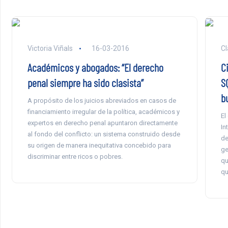
Victoria Viñals
16-03-2016
Cl
Académicos y abogados: “El derecho
C
penal siempre ha sido clasista”
S
b
A propósito de los juicios abreviados en casos de
financiamiento irregular de la política, académicos y
El
expertos en derecho penal apuntaron directamente
In
al fondo del conflicto: un sistema construido desde
de
su origen de manera inequitativa concebido para
ge
discriminar entre ricos o pobres.
qu
qu