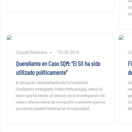
an
in
ví
Claudio Medrano
13-04-2016
Cl
Querellante en Caso SQM: “El SII ha sido
Fi
utilizado políticamente”
d
El abogado representante de la Fundación
De
Ciudadano Inteligente, Pedro Orthusteguy, criticó la
tr
labor que ha tenido el servicio en la investigación de
ge
casos relacionados de corrupción y advierte que los
Co
procesos pueden terminar en la impunidad.
Mi