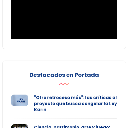
Destacados en Portada
"Otro retroceso más": las críticas al
proyecto que busca congelar la Ley
Karin
Ciencia, patrimonio, arte y juego: