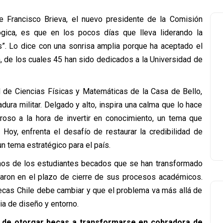
ce Francisco Brieva, el nuevo presidente de la Comisión
lógica, es que en los pocos días que lleva liderando la
os”. Lo dice con una sonrisa amplia porque ha aceptado el
, de los cuales 45 han sido dedicados a la Universidad de
d de Ciencias Físicas y Matemáticas de la Casa de Bello,
adura militar. Delgado y alto, inspira una calma que lo hace
roso a la hora de invertir en conocimiento, un tema que
. Hoy, enfrenta el desafío de restaurar la credibilidad de
un tema estratégico para el país.
amos de los estudiantes becados que se han transformado
saron en el plazo de cierre de sus procesos académicos.
Becas Chile debe cambiar y que el problema va más allá de
ia de diseño y entorno.
sar de otorgar becas a transformarse en cobradora de