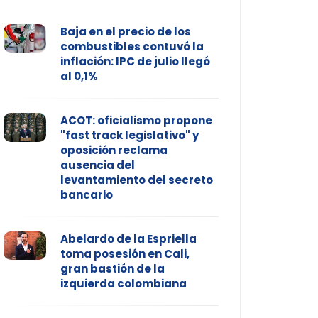
Baja en el precio de los
combustibles contuvó la
inflación: IPC de julio llegó
al 0,1%
ACOT: oficialismo propone
"fast track legislativo" y
oposición reclama
ausencia del
levantamiento del secreto
bancario
Abelardo de la Espriella
toma posesión en Cali,
gran bastión de la
izquierda colombiana