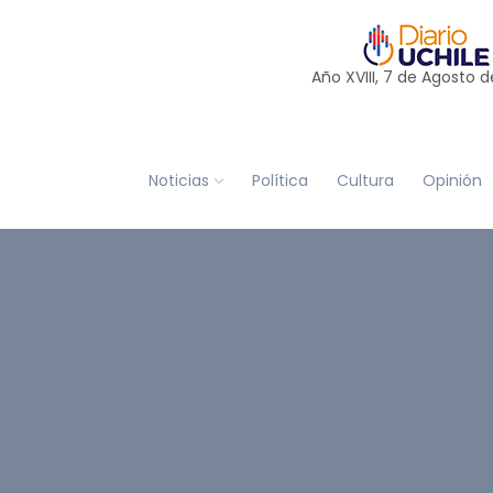
Año XVIII, 7 de
Agosto
d
Noticias
Política
Cultura
Opinión