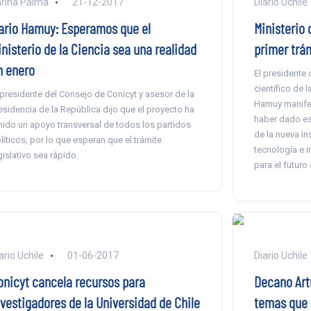
rina Palma
21-12-2017
Diario Uchile
ario Hamuy: Esperamos que el
Ministerio
nisterio de la Ciencia sea una realidad
primer trá
n enero
El presidente 
científico de 
 presidente del Consejo de Conicyt y asesor de la
Hamuy manife
esidencia de la República dijo que el proyecto ha
haber dado est
nido un apoyo transversal de todos los partidos
de la nueva in
líticos, por lo que esperan que el trámite
tecnología e 
gislativo sea rápido.
para el futuro 
ario Uchile
01-06-2017
Diario Uchile
onicyt cancela recursos para
Decano Art
nvestigadores de la Universidad de Chile
temas que 