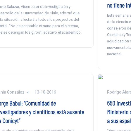
no tiene in
avio Salazar, Vicerrector de Investigación y
sarrollo de la Universidad de Chile, advirtió que
Esta semana se
ta situación afectará a todos los proyectos del
de la ciencia 
antel. “No es aceptable ni sano para el sistema,
consejeros de
e se detengan los giros”, sostuvo el académico.
Científico y T
adjudicación 
nuevamente la
nacional.
nia González
13-10-2016
Rodrigo Alar
orge Babul: “Comunidad de
650 invest
nvestigadores y científicos está ausente
Ministerio 
e Conicyt”
a sus espa
 crudo diagnóstico sobre el desarrollo de la
“Nadie nos ha