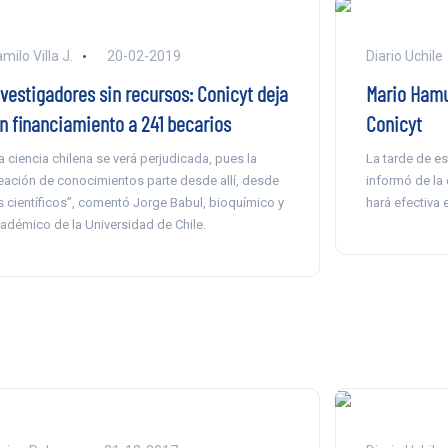
milo Villa J.
20-02-2019
Diario Uchile
nvestigadores sin recursos: Conicyt deja
Mario Hamu
in financiamiento a 241 becarios
Conicyt
a ciencia chilena se verá perjudicada, pues la
La tarde de es
eación de conocimientos parte desde allí, desde
informó de la 
s científicos”, comentó Jorge Babul, bioquímico y
hará efectiva 
adémico de la Universidad de Chile.