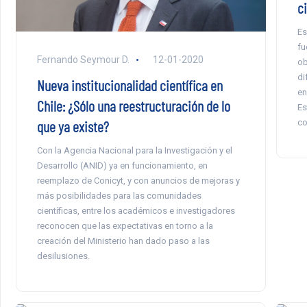
ci
Es
fu
Fernando Seymour D.
12-01-2020
ob
di
Nueva institucionalidad científica en
en
Chile: ¿Sólo una reestructuración de lo
Es
que ya existe?
co
Con la Agencia Nacional para la Investigación y el
Desarrollo (ANID) ya en funcionamiento, en
reemplazo de Conicyt, y con anuncios de mejoras y
más posibilidades para las comunidades
científicas, entre los académicos e investigadores
reconocen que las expectativas en torno a la
creación del Ministerio han dado paso a las
desilusiones.