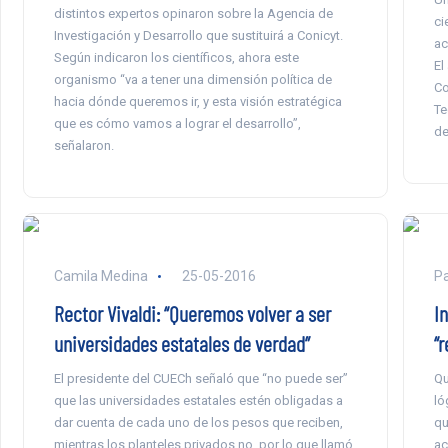
distintos expertos opinaron sobre la Agencia de
ci
Investigación y Desarrollo que sustituirá a Conicyt.
ac
Según indicaron los científicos, ahora este
El
organismo “va a tener una dimensión política de
Co
hacia dónde queremos ir, y esta visión estratégica
Te
que es cómo vamos a lograr el desarrollo”,
de
señalaron.
Camila Medina
25-05-2016
Pa
Rector Vivaldi: “Queremos volver a ser
I
universidades estatales de verdad”
“
El presidente del CUECh señaló que “no puede ser”
Qu
que las universidades estatales estén obligadas a
ló
dar cuenta de cada uno de los pesos que reciben,
qu
mientras los planteles privados no, por lo que llamó
ac