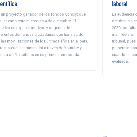
entífica
laboral
 un proyecto ganador de los fondos Conicyt que
La audiencia d
e lanzado este miércoles 4 de diciembre. El
octubre, sin 
jetivo es explicar motivos y orígenes de
2020 por falta
ferentes demandas ciudadanas que han nacido
manifestaron 
 las movilizaciones de los últimos años en el país.
tribunal, pues
te material se transmitirá a través de Youtube y
primera instan
nsta de 5 capítulos en su primera temporada.
cuando su con
evaluada.