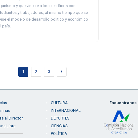
ganismo y que vincule a los científicos con
tudiantes y trabajadores, al mismo tiempo que se
vise el modelo de desarrollo político y económico
l país.
1
2
3
cias
CULTURA
Encuentranos e
umnas
INTERNACIONAL
as al Director
DEPORTES
una Libre
CIENCIAS
POLÍTICA