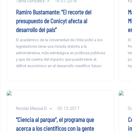
Tania González
14-07-2018
Ka
Ramiro Bustamante: “El recorte del
M
presupuesto de Conicyt afecta al
Mi
desarrollo del país”
e
El académico de la Universidad de Chile pidió a los
El
legisladores tener una mirada distinta a la
Pr
administrativa, más estratégica en políticas públicas
te
y que de cuenta del impacto que puede tener el
po
déficit económico en el desarrollo científico futuro.
le
Nicolás Massai D.
05-12-2017
Di
“Ciencia al parque”, el programa que
C
acerca a los científicos con la gente
i