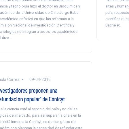
encia y tecnología hizo el doctor en Bioquímica y
artes y human
adémico de la Universidad de Chile Jorge Babul.
país, respecto
 académico enfatizó en que las reformas a la
científica que
misión Nacional de Investigación Científica y
Bachelet.
cnológica no integran a todos los académicos
l área.
ula Correa
09-04-2016
nvestigadores proponen una
refundación popular” de Conicyt
e la ciencia esté al servicio del país y no de las
gicas del mercado, para así superar la crisis en la
e está inmersa la Conicyt, es que un grupo de
adémicos plantean la necesidad de refundar este