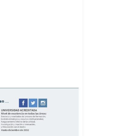
n ...