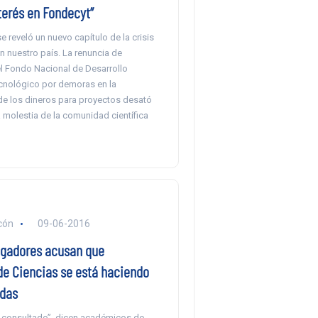
terés en Fondecyt”
 reveló un nuevo capítulo de la crisis
en nuestro país. La renuncia de
l Fondo Nacional de Desarrollo
ecnológico por demoras en la
de los dineros para proyectos desató
 molestia de la comunidad científica
cón
09-06-2016
igadores acusan que
de Ciencias se está haciendo
ldas
 consultado”, dicen académicos de