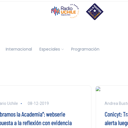
Internacional
Especiales
Programación
ario Uchile
08-12-2019
Andrea Busto
Abramos la Academia”: webserie
Conicyt: T
puesta a la reflexión con evidencia
alerta lueg