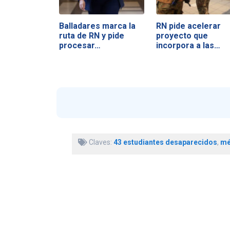
Balladares marca la
RN pide acelerar
ruta de RN y pide
proyecto que
procesar…
incorpora a las…
Claves:
43 estudiantes desaparecidos
,
mé