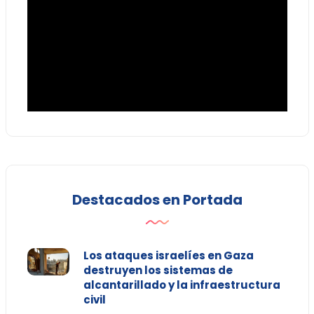
Destacados en Portada
Los ataques israelíes en Gaza
destruyen los sistemas de
alcantarillado y la infraestructura
civil