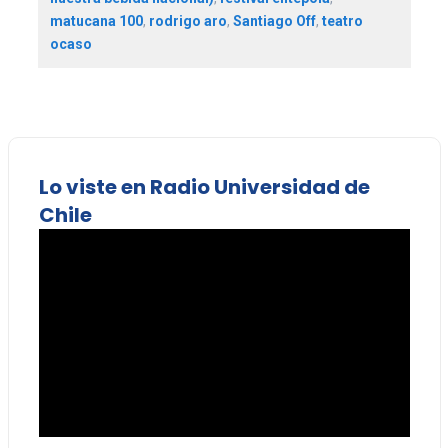
matucana 100
,
rodrigo aro
,
Santiago Off
,
teatro
ocaso
Lo viste en Radio Universidad de
Chile