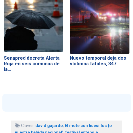
Senapred decreta Alerta
Nuevo temporal deja dos
Roja en seis comunas de
víctimas fatales, 347…
la…
Claves:
david gajardo
,
El mote con huesillos (o
nuestra bebida nacional)
,
festival entepola
,