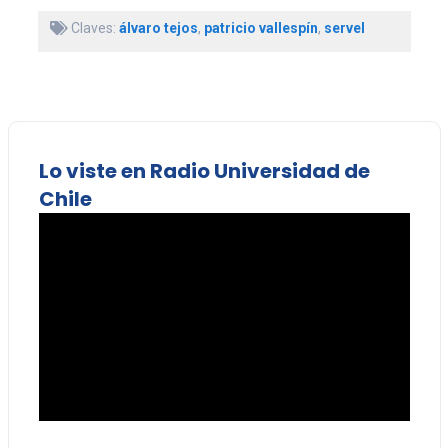
Claves:
álvaro tejos
,
patricio vallespín
,
servel
Lo viste en Radio Universidad de
Chile