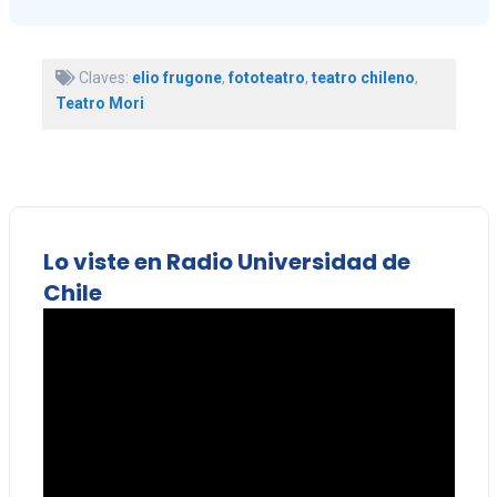
Claves:
elio frugone
,
fototeatro
,
teatro chileno
,
Teatro Mori
Lo viste en Radio Universidad de
Chile